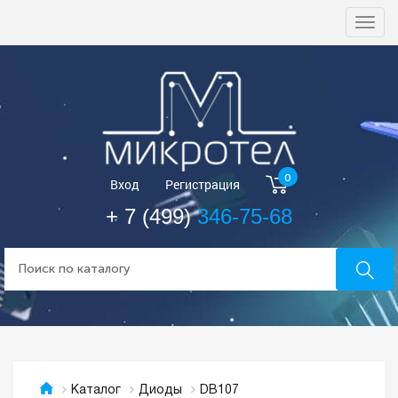
Togg
navi
0
Вход
Регистрация
+ 7 (499)
346-75-68
DB107
Каталог
Диоды