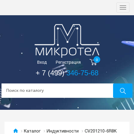
Togg
navi
0
Вход
Регистрация
+ 7 (499)
346-75-68
CV201210-6R8K
Каталог
Индуктивности