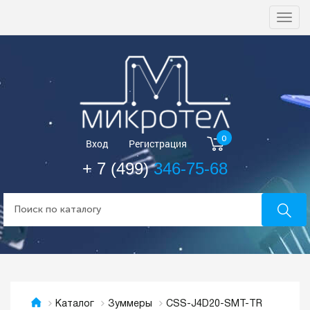
Togg
navi
0
Вход
Регистрация
+ 7 (499)
346-75-68
CSS-J4D20-SMT-TR
Каталог
Зуммеры