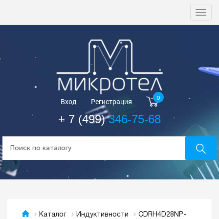
Togg
navi
0
Вход
Регистрация
+ 7 (499)
346-75-68
CDRH4D28NP-
Каталог
Индуктивности