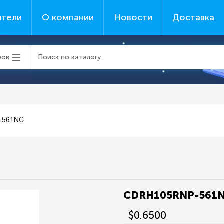
ители
О компании
Новости
Доставка
ров
-561NC
CDRH105RNP-561
$0.6500