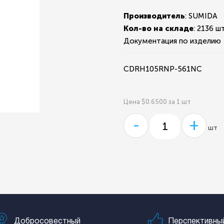
Производитель
: SUMIDA
Кол-во на складе
:
2136 шт
Документация по изделию
CDRH105RNP-561NC
Цена $0.6500 за 1 шт
-
+
шт
Добросовестный
Перспективны