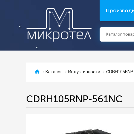
Производ
Каталог това
CDRH105RNP
Каталог
Индуктивности
CDRH105RNP-561NC