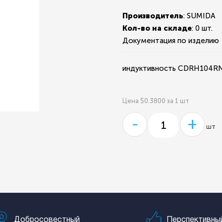
Производитель
: SUMIDA
Кол-во на складе
:
0 шт.
Документация по изделию
индуктивность CDRH104R
Цена $0.3800 за 1 шт
-
+
шт
Добросовестный
Перспективны