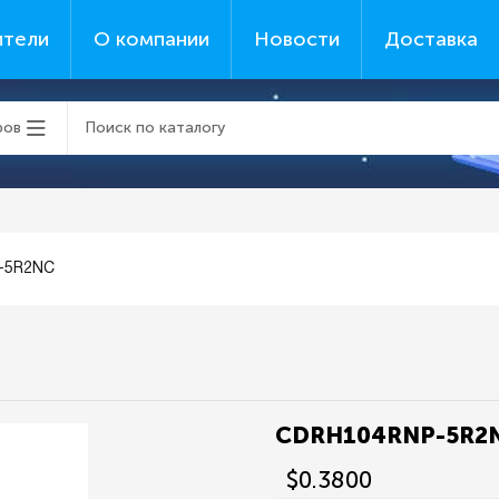
ители
О компании
Новости
Доставка
ров
-5R2NC
CDRH104RNP-5R2
$0.3800