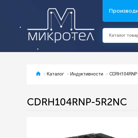
Производ
Каталог това
CDRH104RNP
Каталог
Индуктивности
CDRH104RNP-5R2NC