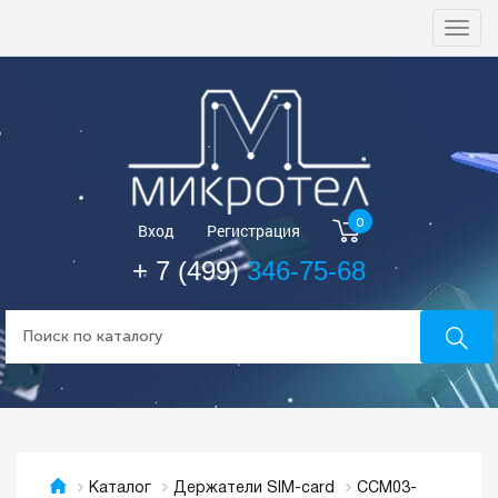
Togg
navi
0
Вход
Регистрация
+ 7 (499)
346-75-68
CCM03-
Каталог
Держатели SIM-card