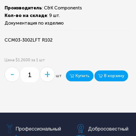
Производитель
: C&K Components
Кол-во на складе
:
9 шт.
Документация по изделию
CCM03-3002LFT R102
Цена $1.2600 за 1 шт
-
+
Купить
В корзину
шт
Профессиональный
Добросовестный