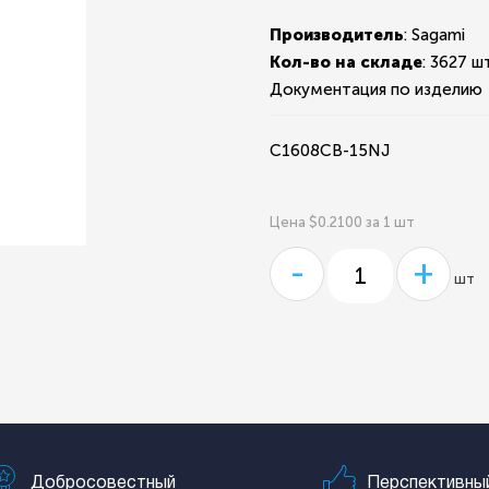
Производитель
: Sagami
Кол-во на складе
:
3627 шт
Документация по изделию
C1608CB-15NJ
Цена $0.2100 за 1 шт
-
+
шт
Добросовестный
Перспективны