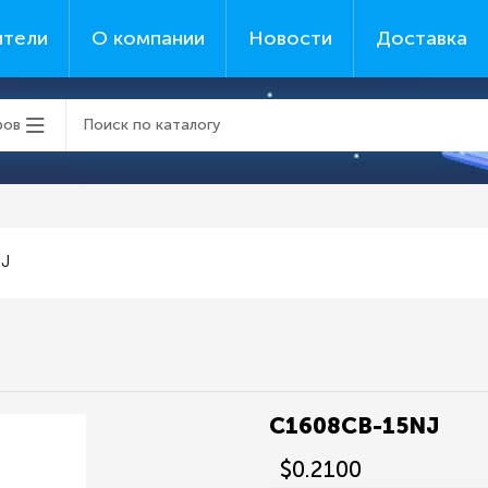
ители
О компании
Новости
Доставка
ров
NJ
C1608CB-15NJ
$0.2100