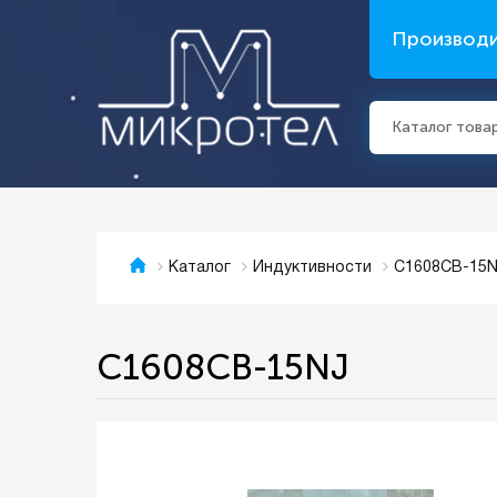
Производ
Каталог това
C1608CB-15
Каталог
Индуктивности
C1608CB-15NJ