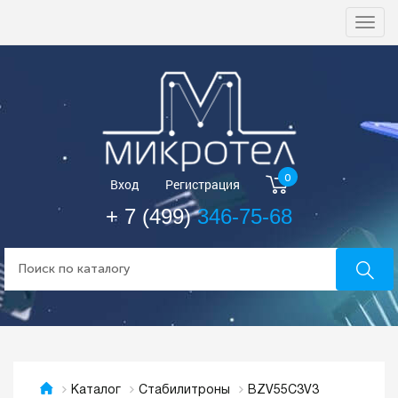
Togg
navi
0
Вход
Регистрация
+ 7 (499)
346-75-68
BZV55C3V3
Каталог
Стабилитроны