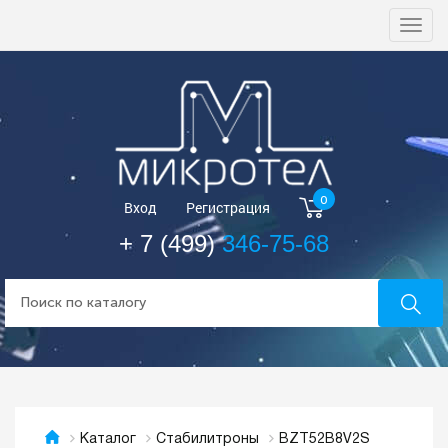
Togg
navi
0
Вход
Регистрация
+ 7 (499)
346-75-68
BZT52B8V2S
Каталог
Стабилитроны