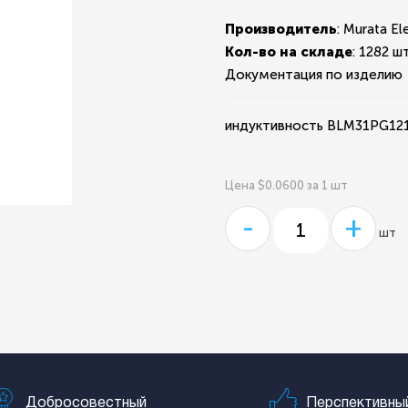
Производитель
: Murata El
Кол-во на складе
:
1282 шт
Документация по изделию
индуктивность BLM31PG12
Цена $0.0600 за 1 шт
-
+
шт
Добросовестный
Перспективны