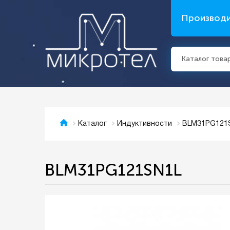
Производ
Каталог това
BLM31PG121
Каталог
Индуктивности
BLM31PG121SN1L