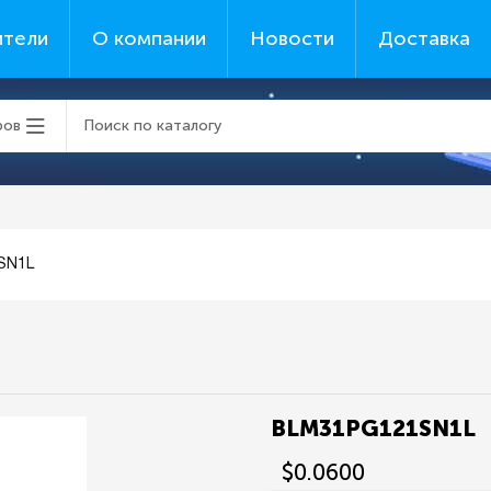
ители
О компании
Новости
Доставка
ров
SN1L
BLM31PG121SN1L
$0.0600