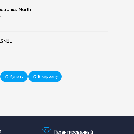
ectronics North
.
1SN1L
Купить
В корзину
й
Гарантированный