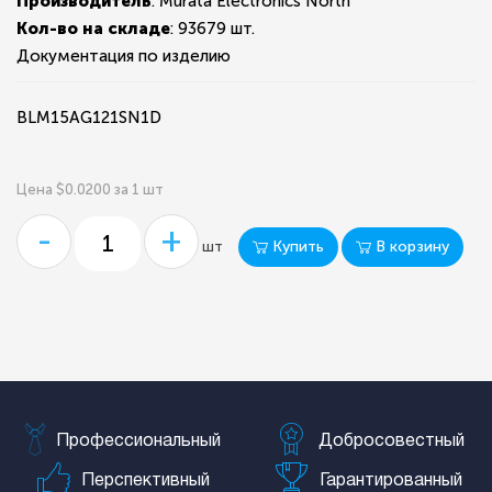
Производитель
: Murata Electronics North
Кол-во на складе
:
93679 шт.
Документация по изделию
BLM15AG121SN1D
Цена $0.0200 за 1 шт
-
+
Купить
В корзину
шт
Профессиональный
Добросовестный
Перспективный
Гарантированный