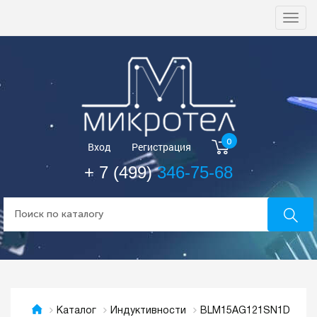
Togg
navi
0
Вход
Регистрация
+ 7 (499)
346-75-68
BLM15AG121SN1D
Каталог
Индуктивности