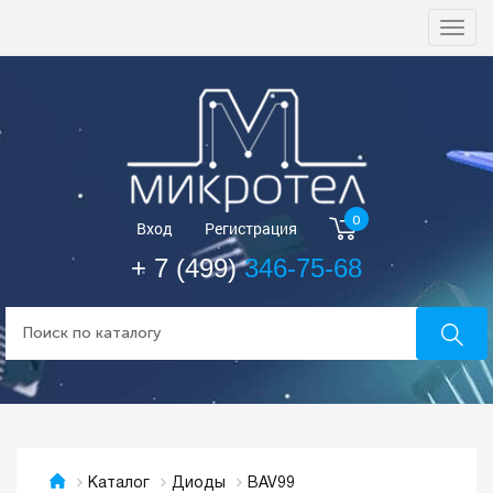
Togg
navi
0
Вход
Регистрация
+ 7 (499)
346-75-68
BAV99
Каталог
Диоды