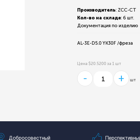
Производитель
: ZCC-CT
Кол-во на складе
:
6 шт.
Документация по изделию
AL-3E-D5.0 YK30F /фреза
Цена $20.5200 за 1 шт
-
+
шт
Добросовестный
Перспективны