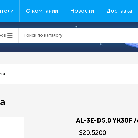
ители
О компании
Новости
Доставка
ров
еза
за
AL-3E-D5.0 YK30F 
$20.5200