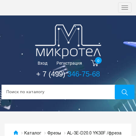
Togg
navi
0
Вход
Регистрация
+ 7 (499)
346-75-68
AL-3E-D20.0 YK30F /фреза
Каталог
Фрезы