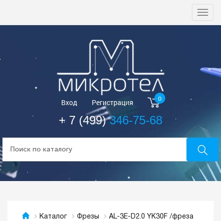
Togg
navi
0
Вход
Регистрация
+ 7 (499)
346-75-68
AL-3E-D2.0 YK30F /фреза
Каталог
Фрезы