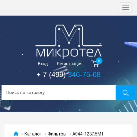
Togg
navi
0
Вход
Регистрация
+ 7 (499)
346-75-68
А044-1237.5М1
Каталог
Фильтры