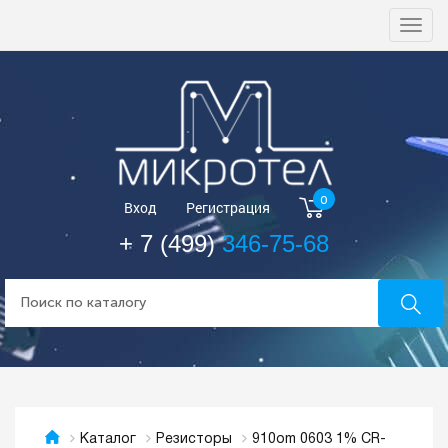
Togg
navi
0
Вход
Регистрация
+ 7 (499)
346-75-68
910om 0603 1% CR-
Каталог
Резисторы