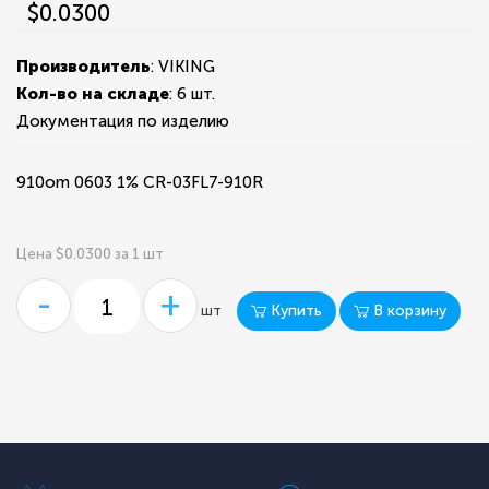
$0.0300
Производитель
: VIKING
Кол-во на складе
:
6 шт.
Документация по изделию
910om 0603 1% CR-03FL7-910R
Цена $0.0300 за 1 шт
-
+
Купить
В корзину
шт