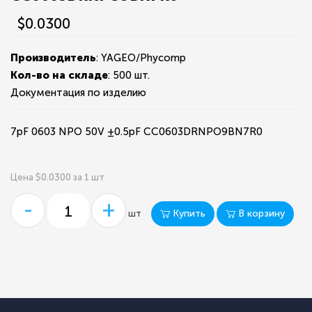
$0.0300
Производитель
: YAGEO/Phycomp
Кол-во на складе
:
500 шт.
Документация по изделию
7pF 0603 NPO 50V ±0.5pF CC0603DRNPO9BN7R0
Цена $0.0300 за 1 шт
-
+
Купить
В корзину
шт