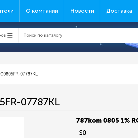
ители
О компании
Новости
Доставка
ров
RC0805FR-07787KL
5FR-07787KL
787kom 0805 1% R
$0