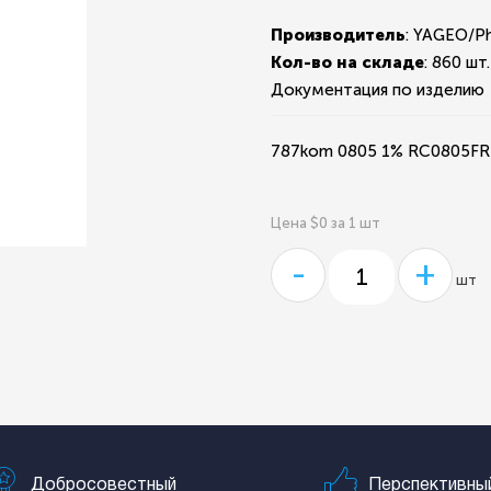
Производитель
: YAGEO/P
Кол-во на складе
:
860 шт.
Документация по изделию
787kom 0805 1% RC0805FR
Цена $0 за 1 шт
-
+
шт
Добросовестный
Перспективны