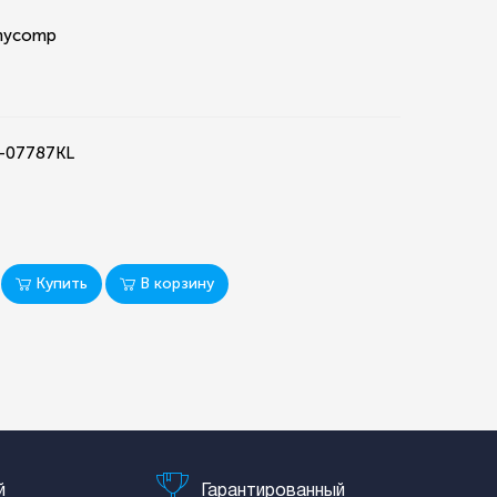
hycomp
-07787KL
Купить
В корзину
й
Гарантированный