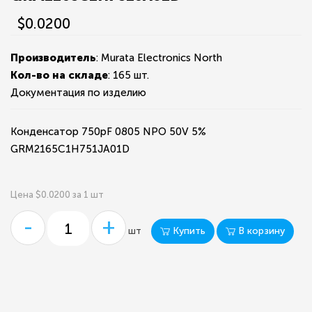
$0.0200
Производитель
: Murata Electronics North
Кол-во на складе
:
165 шт.
Документация по изделию
Конденсатор 750pF 0805 NPO 50V 5%
GRM2165C1H751JA01D
Цена $0.0200 за 1 шт
-
+
Купить
В корзину
шт