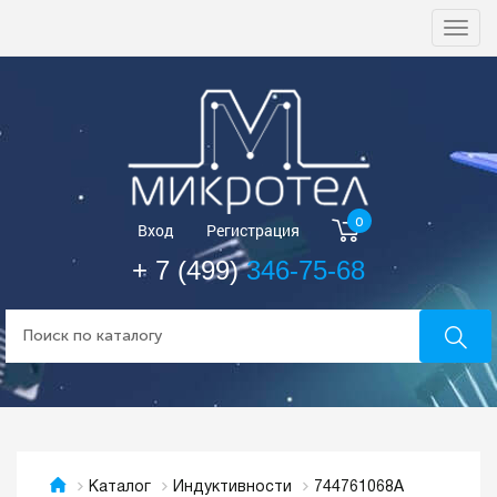
Togg
navi
0
Вход
Регистрация
+ 7 (499)
346-75-68
744761068A
Каталог
Индуктивности