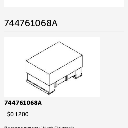
744761068A
744761068A
$0.1200