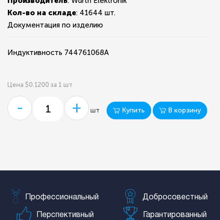
Производитель
: Wurth Elektronik
Кол-во на складе
:
41644 шт.
Документация по изделию
Индуктивность 744761068A
Цена $0.1200 за 1 шт
-
+
Купить
В корзину
шт
Профессиональный
Добросовестный
Перспективный
Гарантированный