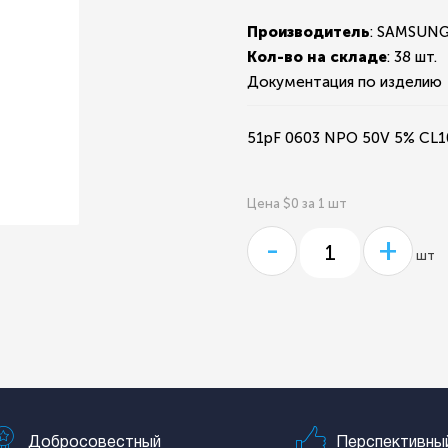
Производитель
: SAMSUN
Кол-во на складе
:
38 шт.
Документация по изделию
51pF 0603 NPO 50V 5% CL
Цена $0 за 1 шт
-
+
шт
Добросовестный
Перспективны