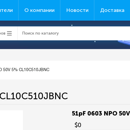
ители
О компании
Новости
Доставка
ров
PO 50V 5% CL10C510JBNC
 CL10C510JBNC
51pF 0603 NPO 50
$0