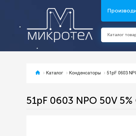
Производ
Каталог това
51pF 0603 N
Каталог
Конденсаторы
51pF 0603 NPO 50V 5%