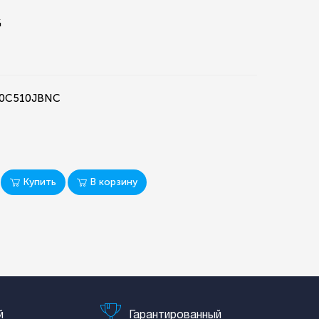
G
10C510JBNC
Купить
В корзину
й
Гарантированный