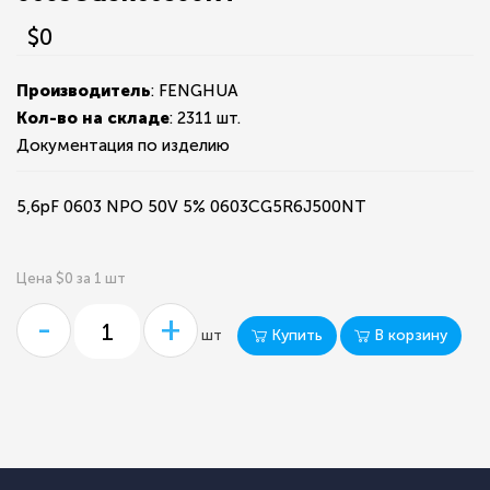
$0
Производитель
: FENGHUA
Кол-во на складе
:
2311 шт.
Документация по изделию
5,6pF 0603 NPO 50V 5% 0603CG5R6J500NT
Цена $0 за 1 шт
-
+
Купить
В корзину
шт