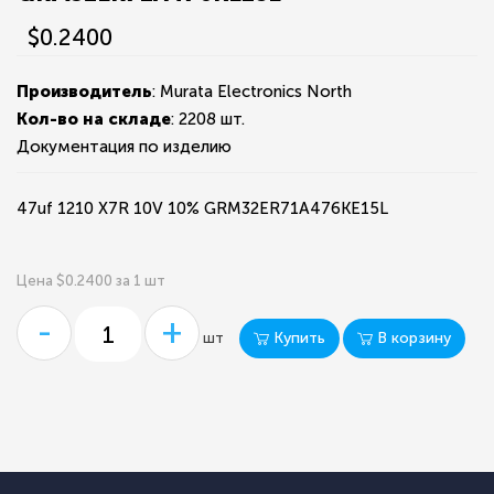
$0.2400
Производитель
: Murata Electronics North
Кол-во на складе
:
2208 шт.
Документация по изделию
47uf 1210 X7R 10V 10% GRM32ER71A476KE15L
Цена $0.2400 за 1 шт
-
+
Купить
В корзину
шт