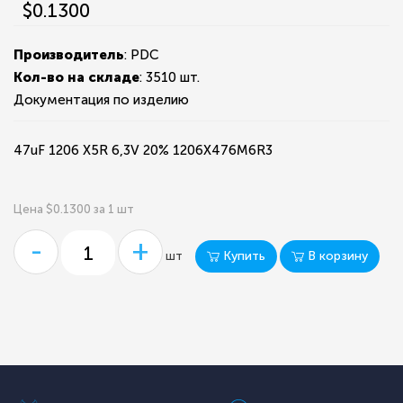
$0.1300
Производитель
: PDC
Кол-во на складе
:
3510 шт.
Документация по изделию
47uF 1206 X5R 6,3V 20% 1206X476M6R3
Цена $0.1300 за 1 шт
-
+
Купить
В корзину
шт