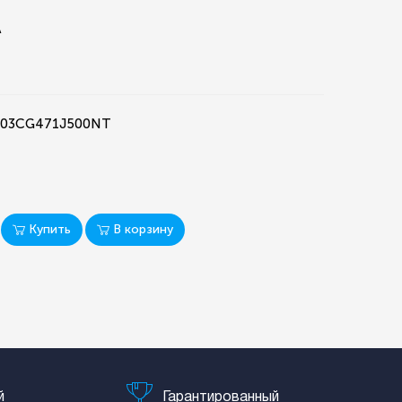
A
0603CG471J500NT
Купить
В корзину
й
Гарантированный