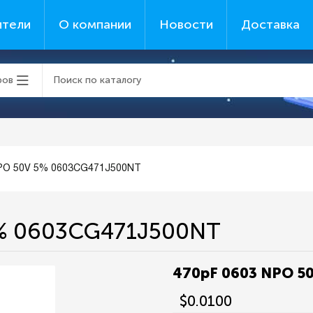
ители
О компании
Новости
Доставка
ров
NPO 50V 5% 0603CG471J500NT
5% 0603CG471J500NT
470pF 0603 NPO 5
$0.0100