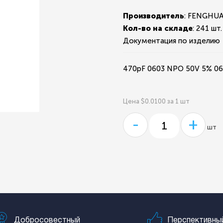
Производитель
: FENGHU
Кол-во на складе
:
241 шт.
Документация по изделию
470pF 0603 NPO 50V 5% 
Цена $0.0100 за 1 шт
-
+
шт
Добросовестный
Перспективны