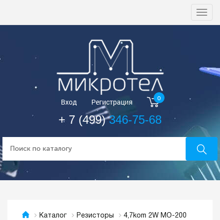
Togg
navi
0
Вход
Регистрация
+ 7 (499)
346-75-68
4,7kom 2W MO-200
Каталог
Резисторы