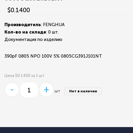
$0.1400
Производитель
: FENGHUA
Кол-во на складе
:
0 шт.
Документация по изделию
390pF 0805 NPO 100V 5% 0805CG391J101NT
Цена $0.1400 за 1 шт
-
+
шт
Нет в наличии