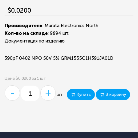
$0.0200
Производитель
: Murata Electronics North
Кол-во на складе
:
9894 шт.
Документация по изделию
390pF 0402 NPO 50V 5% GRM1555C1H391JA01D
Цена $0.0200 за 1 шт
-
+
Купить
В корзину
шт