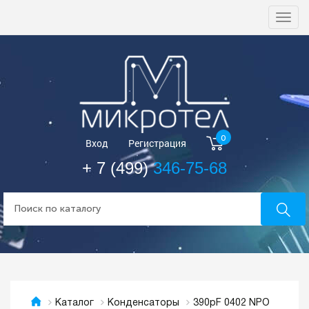
Togg
navi
0
Вход
Регистрация
+ 7 (499)
346-75-68
390pF 0402 NPO
Каталог
Конденсаторы