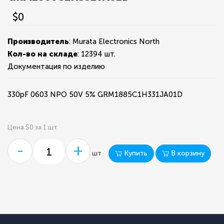
$0
Производитель
: Murata Electronics North
Кол-во на складе
:
12394 шт.
Документация по изделию
330pF 0603 NPO 50V 5% GRM1885C1H331JA01D
Цена $0 за 1 шт
-
+
Купить
В корзину
шт