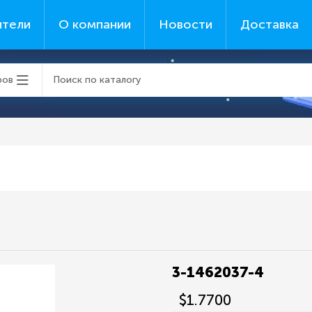
ители
О компании
Новости
Доставка
ров
3-1462037-4
$1.7700