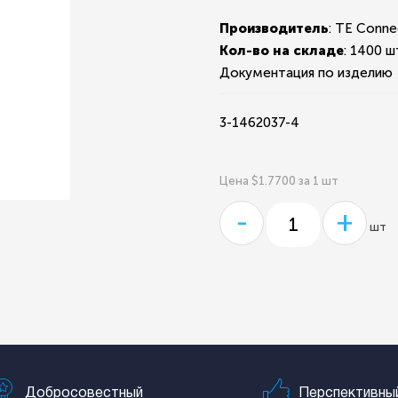
Производитель
: TE Conne
Кол-во на складе
:
1400 ш
Документация по изделию
3-1462037-4
Цена $1.7700 за 1 шт
-
+
шт
Добросовестный
Перспективны