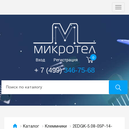
Togg
navi
0
Вход
Регистрация
+ 7 (499)
346-75-68
2EDGK-5.08-05P-14-
Каталог
Клеммники