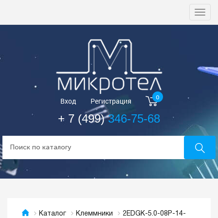
Togg
navi
0
Вход
Регистрация
+ 7 (499)
346-75-68
2EDGK-5.0-08P-14-
Каталог
Клеммники