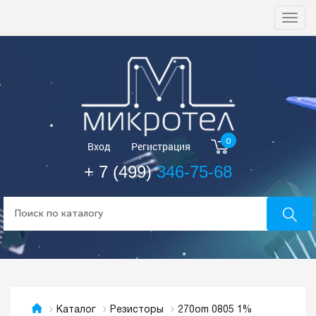
Togg
navi
0
Вход
Регистрация
+ 7 (499)
346-75-68
270om 0805 1%
Каталог
Резисторы