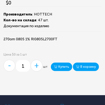
$0
Производитель
: HOTTECH
Кол-во на складе
:
47 шт.
Документация по изделию
270om 0805 1% RI0805L2700FT
Цена $0 за 1 шт
-
+
Купить
В корзину
шт