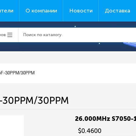
ители
О компании
Новости
Доставка
ров
pF-30PPM/30PPM
F-30PPM/30PPM
26.000MHz S7050
$0.4600