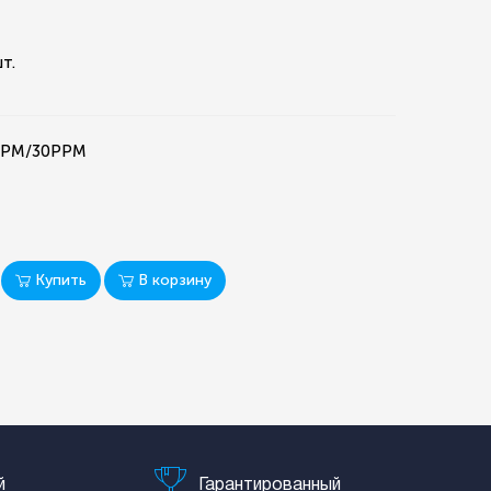
т.
0PPM/30PPM
Купить
В корзину
й
Гарантированный