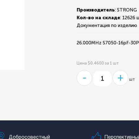
Производитель
: STRONG
Кол-во на складе
:
12626 ш
Документация по изделию
26.000MHz S7050-16pF-3
Цена $0.4600 за 1 шт
-
+
шт
Добросовестный
Перспективны