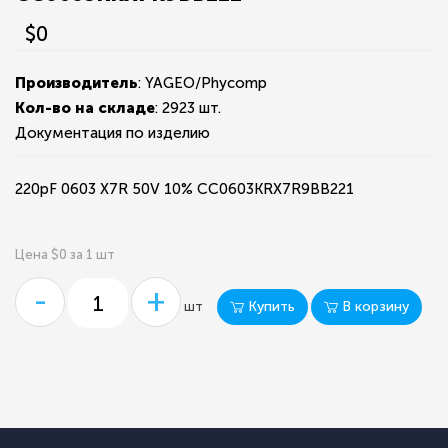
$0
Производитель
: YAGEO/Phycomp
Кол-во на складе
:
2923 шт.
Документация по изделию
220pF 0603 X7R 50V 10% CC0603KRX7R9BB221
Цена $0 за 1 шт
-
+
Купить
В корзину
шт