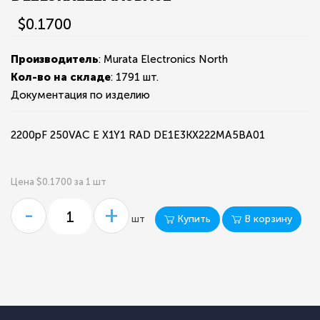
$0.1700
Производитель
: Murata Electronics North
Кол-во на складе
:
1791 шт.
Документация по изделию
2200pF 250VAC E X1Y1 RAD DE1E3KX222MA5BA01
Цена $0.1700 за 1 шт
-
+
Купить
В корзину
шт