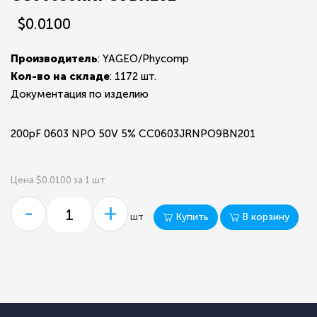
$0.0100
Производитель
: YAGEO/Phycomp
Кол-во на складе
:
1172 шт.
Документация по изделию
200pF 0603 NPO 50V 5% CC0603JRNPO9BN201
Цена $0.0100 за 1 шт
-
+
Купить
В корзину
шт