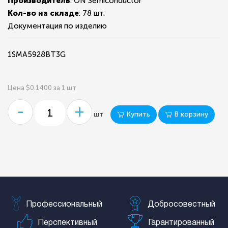
Производитель
: ON Semiconductor
Кол-во на складе
:
78 шт.
Документация по изделию
1SMA5928BT3G
Цена $0.1400 за 1 шт
-
+
Купить
В корзину
шт
Профессиональный
Добросовестный
Перспективный
Гарантированный