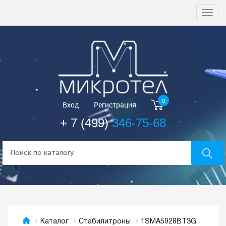
Togg
navi
0
Вход
Регистрация
+ 7 (499)
346-75-68
1SMA5928BT3G
Каталог
Стабилитроны