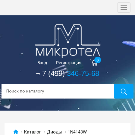
Togg
navi
0
Вход
Регистрация
+ 7 (499)
346-75-68
1N4148W
Каталог
Диоды