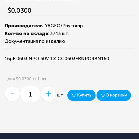
$0.0300
Производитель
: YAGEO/Phycomp
Кол-во на складе
:
3743 шт.
Документация по изделию
16pF 0603 NPO 50V 1% CC0603FRNPO9BN160
Цена $0.0300 за 1 шт
-
+
Купить
В корзину
шт