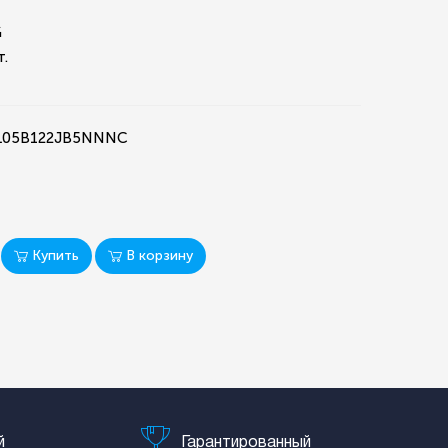
G
т.
CL05B122JB5NNNC
Купить
В корзину
й
Гарантированный