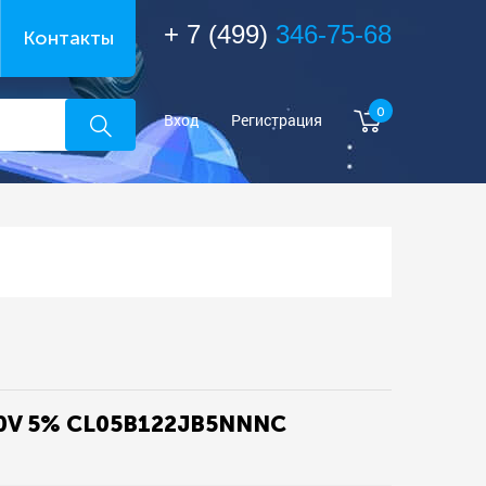
+ 7 (499)
346-75-68
Контакты
0
Вход
Регистрация
50V 5% CL05B122JB5NNNC