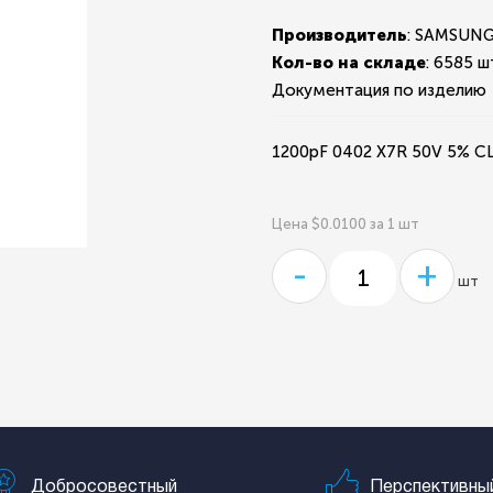
Производитель
: SAMSUN
Кол-во на складе
:
6585 ш
Документация по изделию
1200pF 0402 X7R 50V 5% 
Цена $0.0100 за 1 шт
-
+
шт
Добросовестный
Перспективны