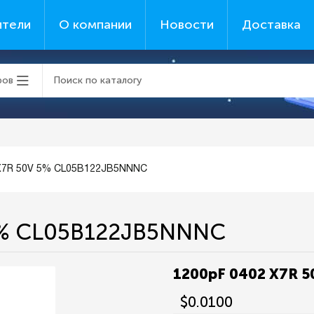
ители
О компании
Новости
Доставка
ров
 X7R 50V 5% CL05B122JB5NNNC
5% CL05B122JB5NNNC
1200pF 0402 X7R 
$0.0100