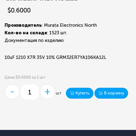
$0.6000
Производитель
: Murata Electronics North
Кол-во на складе
:
1523 шт.
Документация по изделию
10uF 1210 X7R 35V 10% GRM32ER7YA106KA12L
Цена $0.6000 за 1 шт
-
+
Купить
В корзину
шт