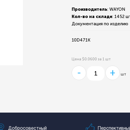
Производитель
: WAYON
Кол-во на складе
:
1452 шт
Документация по изделию
10D471K
Цена $0.0600 за 1 шт
-
+
шт
Добросовестный
Перспективны