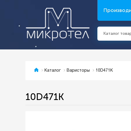
Производ
Каталог това
10D471K
Каталог
Варисторы
10D471K