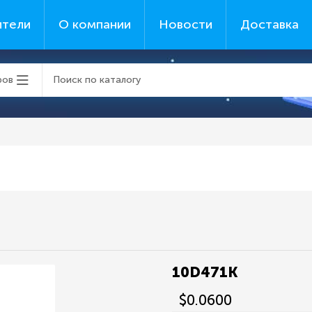
ители
О компании
Новости
Доставка
ров
10D471K
$0.0600