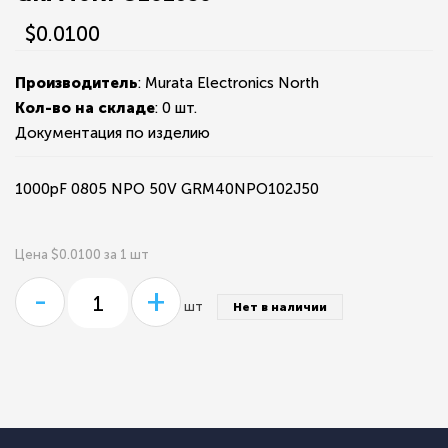
$0.0100
Производитель
: Murata Electronics North
Кол-во на складе
:
0 шт.
Документация по изделию
1000pF 0805 NPO 50V GRM40NPO102J50
Цена $0.0100 за 1 шт
-
+
шт
Нет в наличии