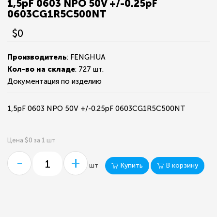
1,5pF 0603 NPO 50V +/-0.25pF
0603CG1R5C500NT
$0
Производитель
: FENGHUA
Кол-во на складе
:
727 шт.
Документация по изделию
1,5pF 0603 NPO 50V +/-0.25pF 0603CG1R5C500NT
Цена $0 за 1 шт
-
+
Купить
В корзину
шт