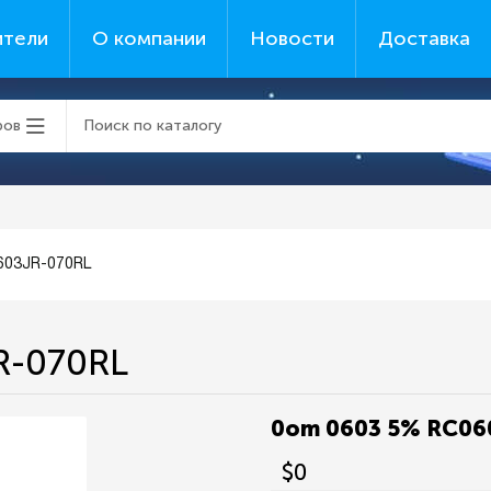
ители
О компании
Новости
Доставка
ров
603JR-070RL
R-070RL
0om 0603 5% RC06
$0