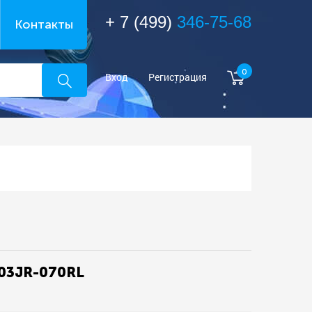
+ 7 (499)
346-75-68
Контакты
0
Вход
Регистрация
03JR-070RL