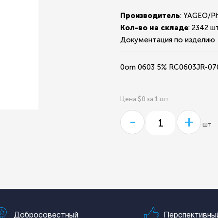
Производитель
: YAGEO/P
Кол-во на складе
:
2342 шт
Документация по изделию
0om 0603 5% RC0603JR-07
Цена $0 за 1 шт
-
+
шт
Добросовестный
Перспективны