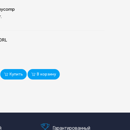
hycomp
.
0RL
Купить
В корзину
й
Гарантированный