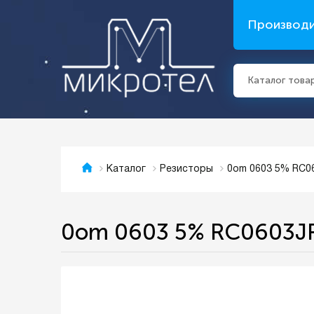
Производ
Каталог това
0om 0603 5% RC0
Каталог
Резисторы
0om 0603 5% RC0603J