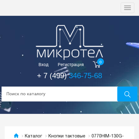
Togg
navi
0
Вход
Регистрация
+ 7 (499)
346-75-68
0770HIM-130G-
Каталог
Кнопки тактовые