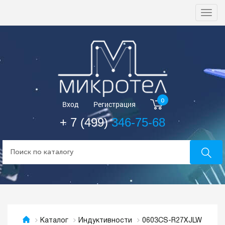
Togg
navi
0
Вход
Регистрация
+ 7 (499)
346-75-68
0603CS-R27XJLW
Каталог
Индуктивности